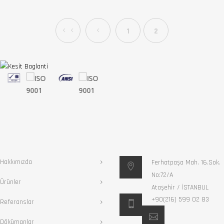
1
2
Hakkımızda
Ferhatpaşa Mah. 16.Sok.
No:72/A
Ürünler
Ataşehir / İSTANBUL
+90(216) 599 02 83
Referanslar
Dökümanlar