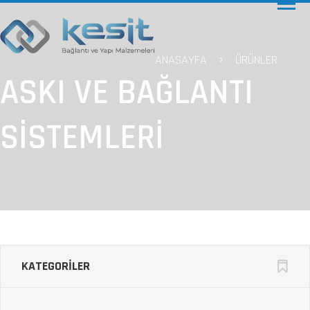
ANASAYFA
ÜRÜNLER
ASKI VE BAĞLANTI
SİSTEMLERİ
KATEGORİLER